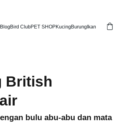
Blog
Bird Club
PET SHOP
Kucing
Burung
Ikan
 British
air
dengan bulu abu-abu dan mata