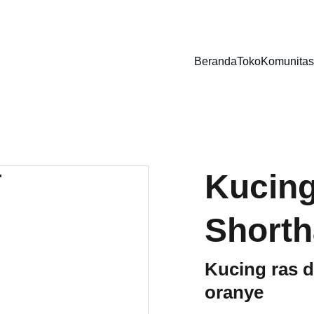
DISKON SPESIAL UNTUK KEBUTUHAN HEWAN PELIHARAAN!
Beranda
Toko
Komunitas
Kucing
Shorth
Kucing ras 
oranye