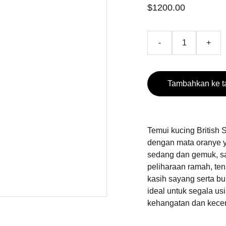
$1200.00
-
+
Tambahkan ke t
Temui kucing British
dengan mata oranye y
sedang dan gemuk, sa
peliharaan ramah, te
kasih sayang serta b
ideal untuk segala u
kehangatan dan kecer