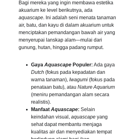
Bagi mereka yang ingin membawa estetika 
akuarium ke level berikutnya, ada 
aquascape
. Ini adalah seni menata tanaman 
air, batu, dan kayu di dalam akuarium untuk 
menciptakan pemandangan bawah air yang 
menyerupai lanskap alam—mulai dari 
gunung, hutan, hingga padang rumput.
Gaya 
Aquascape
 Populer:
 Ada gaya 
Dutch
 (fokus pada kepadatan dan 
warna tanaman), 
Iwagumi
 (fokus pada 
penataan batu), atau 
Nature Aquarium
(meniru pemandangan alam secara 
realistis).
Manfaat 
Aquascape
:
 Selain 
keindahan visual, 
aquascape
 yang 
sehat dapat membantu menjaga 
kualitas air dan menyediakan tempat 