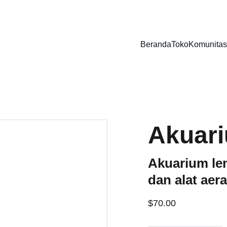
DISKON SPESIAL UNTUK KEBUTUHAN HEWAN PELIHARAAN!
Beranda
Toko
Komunitas
Akuari
Akuarium le
dan alat aera
$70.00