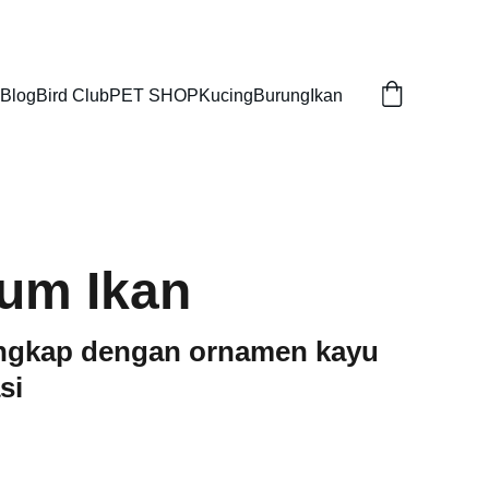
Blog
Bird Club
PET SHOP
Kucing
Burung
Ikan
um Ikan
ngkap dengan ornamen kayu
si